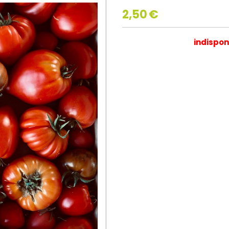
2,50
€
indispon